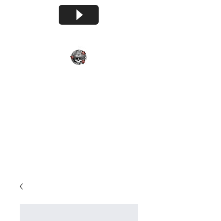
Brutal S.r.l.
di Mistro Patrik
info@brutal-painting.it
tel. 041/
5760133
- fax 041/
5760298
- cell.
+39
3487072009