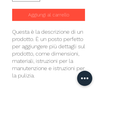
Aggiungi al carrello
Questa è la descrizione di un 
prodotto. È un posto perfetto 
per aggiungere più dettagli sul 
prodotto, come dimensioni, 
materiali, istruzioni per la 
manutenzione e istruzioni per 
la pulizia.
INFORMAZIONI SUL
PRODOTTO
Questi sono i dettagli di un prodotto.
POLITICA SU RESI E RIMBORSI
Sono un posto perfetto per
aggiungere maggiori informazioni sul
prodotto, come dimensioni, materiali,
Questa è la politica su resi e rimborsi.