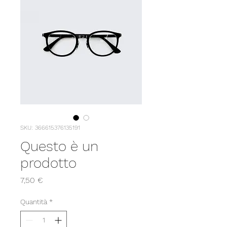
SKU: 366615376135191
Questo è un
prodotto
Prezzo
7,50 €
Quantità
*